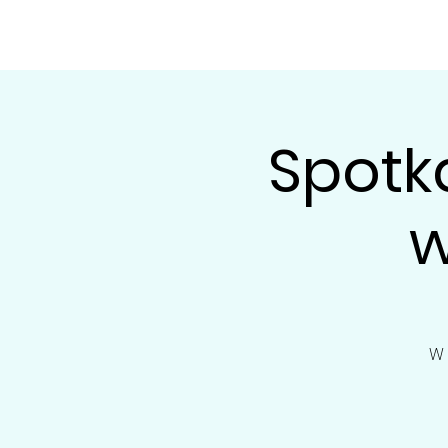
FUNDACJA ACTIVE KIDS
HOME
MIS
Spotk
w
W 