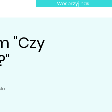
Wesprzyj nas!
KT
WIEDZA
m "Czy
?"
dla