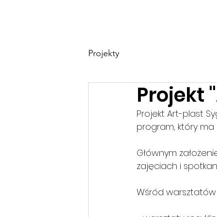
FUNDACJA ACTIVE KIDS
HOME
MIS
Projekty
Projekt 
Projekt Art-plast 
program, który ma 
Głównym założeniem
zajęciach i spotka
Wśród warsztatów 