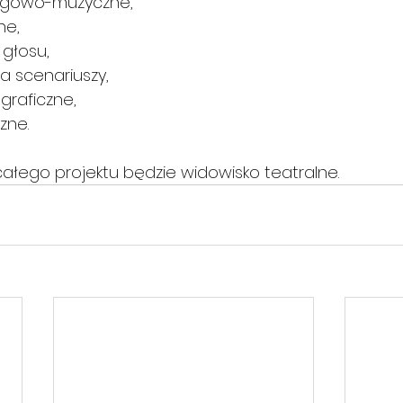
lingowo-muzyczne,
ne,
 głosu,
ia scenariuszy,
graficzne,
zne.
ego projektu będzie widowisko teatralne.