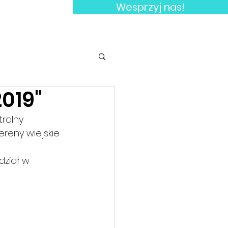
Wesprzyj nas!
KT
WIEDZA
2019"
ralny 
eny wiejskie. 
ział w 