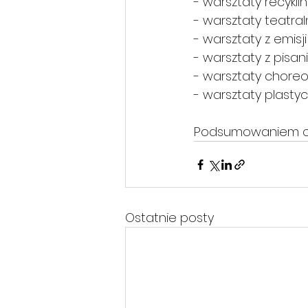
- warsztaty recyk
- warsztaty teatral
- warsztaty z emisji
- warsztaty z pisan
- warsztaty choreo
- warsztaty plastyc
Podsumowaniem cał
Ostatnie posty