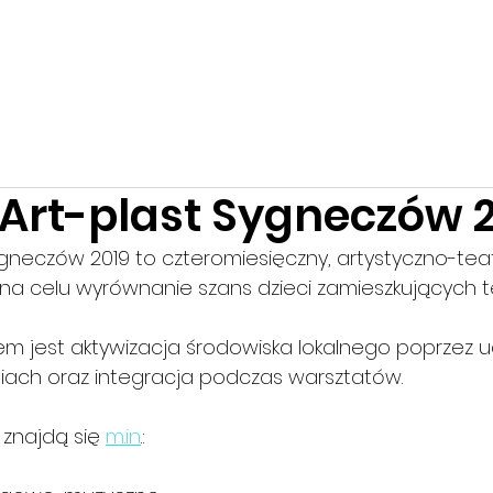
JA
PROJEKTY
ZESPÓŁ
KALENDARIUM
KONTA
"Art-plast Sygneczów 
Sygneczów 2019 to czteromiesięczny, artystyczno-teat
na celu wyrównanie szans dzieci zamieszkujących ter
 jest aktywizacja środowiska lokalnego poprzez ud
niach oraz integracja podczas warsztatów. 
znajdą się 
m.in
.: