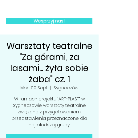
FUNDACJA ACTIVE KIDS
Wesprzyj nas!
Warsztaty teatralne
"Za górami, za
lasami... żyła sobie
żaba" cz. 1
Mon 09 Sept
  |  
Sygneczów
W ramach projektu "ART-PLAST" w
Sygneczowie warsztaty teatralne
związane z przygotowaniem
przedstawienia przeznaczone dla
najmłodszej grupy.