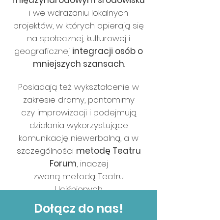
międzynarodowym środowisku
i we wdrażaniu lokalnych
projektów, w których opierają się
na społecznej, kulturowej i
geograficznej
integracji osób o
mniejszych szansach
.
Posiadają też wykształcenie w
zakresie dramy, pantomimy
czy improwizacji i podejmują
działania wykorzystujące
komunikację niewerbalną, a w
szczególności
metodę Teatru
Forum
, inaczej
zwaną metodą
T
eatru
U
ciśnionych.
Dołącz do nas!