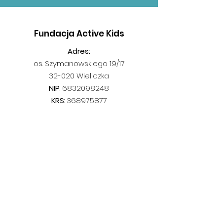
Fundacja Active Kids
Adres:
os. Szymanowskiego 19/17
32-020 Wieliczka
NIP
:
6832098248
KRS
:
368975877
email
:
info@activekids.org.pl
tel.
:
577 257 000