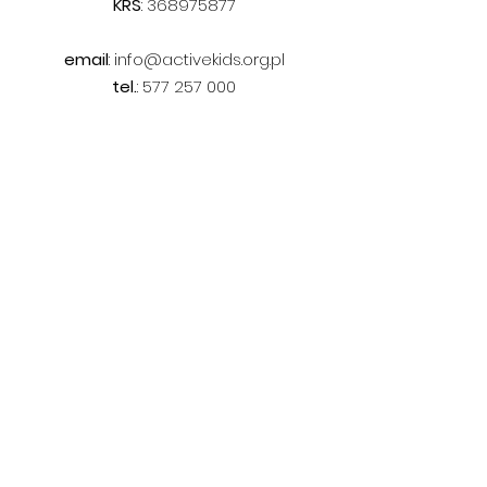
KRS
:
368975877
email
:
info@activekids.org.pl
tel.
:
577 257 000
Home
Misja
Projekty