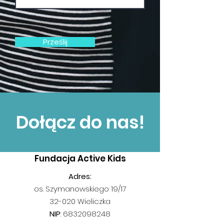
Prześlij
Dołącz do nas!
Fundacja Active Kids
Adres:
os. Szymanowskiego 19/17
32-020 Wieliczka
NIP
:
6832098248