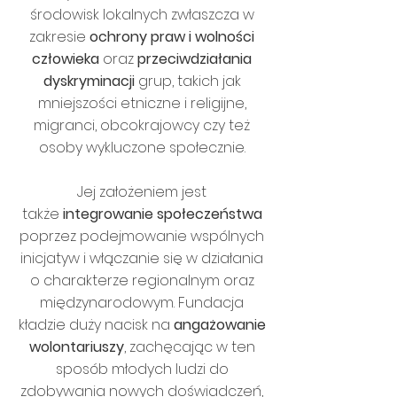
środowisk lokalnych zwłaszcza w
zakresie
ochrony praw i wolności
człowieka
oraz
przeciwdziałania
dyskryminacji
grup, takich jak
mniejszości etniczne i religijne,
migranci, obcokrajowcy czy też
osoby wykluczone społecznie.
Jej założeniem jest
także
integrowanie społeczeństwa
poprzez podejmowanie wspólnych
inicjatyw i włączanie się w działania
o charakterze regionalnym oraz
międzynarodowym. Fundacja
kładzie duży nacisk na
angażowanie
wolontariuszy
, zachęcając w ten
sposób młodych ludzi do
zdobywania nowych doświadczeń,