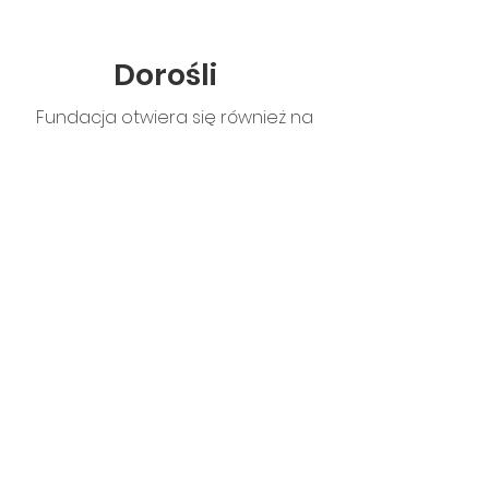
Dorośli
Fundacja otwiera się również na
współpracę z osobami dorosłymi, w
tym całymi
rodzinami, seniorami, osobami
niepełnosprawnymi
czy zagrożonymi wykluczeniem
społecznym i marginalizacją.
Potrzebujemy
Cię!