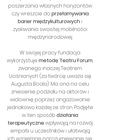
poszerzania własnych horyzontów
czy wreszcie do
przełamywania
barier międzykulturowych
i
zyskiwania swoistej mobilności
międzynarodowej.
W swojej pracy fundacja
wykorzystuje
metodę Teatru Forum
,
zwanego inaczej Teatrem
Uciśnionych (za twórcę uważa się
Augusta Boala). Ma ona na celu
zniesienie podziału na aktorów i
widownię poprzez angażowanie
jednakowo każdej ze stron. Podjęte
w ten sposób
działania
terapeutyczne
wpływają na rozwój
empatii u uczestników i ułatwiają
ich wzajemne porozumiewanie się.