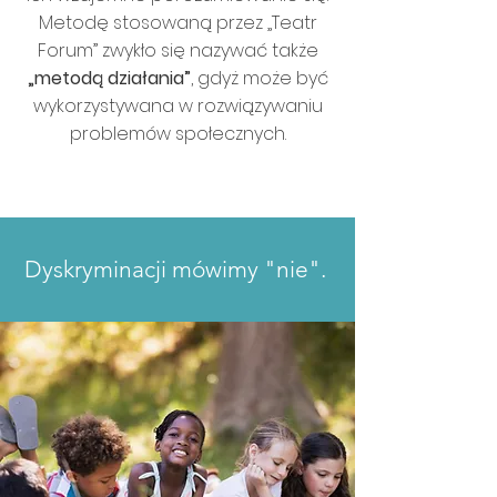
Metodę stosowaną przez „Teatr
Forum” zwykło się nazywać także
„metodą działania”
, gdyż może być
wykorzystywana w rozwiązywaniu
problemów społecznych.
Dyskryminacji mówimy "nie".