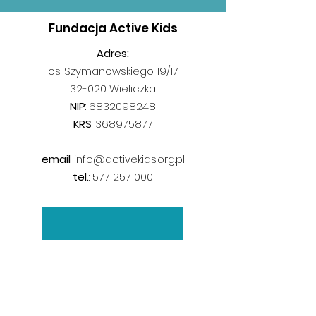
Fundacja Active Kids
Adres:
os. Szymanowskiego 19/17
32-020 Wieliczka
NIP
:
6832098248
KRS
:
368975877
email
:
info@activekids.org.pl
tel.
:
577 257 000